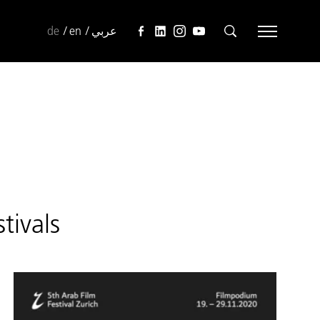
de
en
عربي
tivals