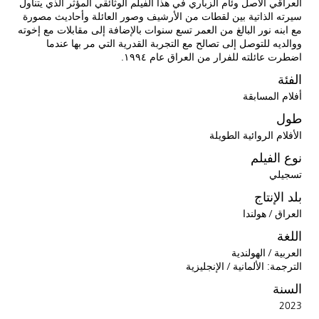
العراقي الأصل وئام الزباري في هذا الفيلم الوثائقي المؤثر الذي يتناول
سيرته الذاتية بين لقطات من الأرشيف وصور العائلة وأحاديث مصورة
مع ابنه نور البالغ من العمر تسع سنوات بالإضافة إلى مقابلات مع إخوته
ووالديه للتوصل إلى تصالح مع التجربة القدرية التي مر بها عندما
اضطرت عائلته للفرار من العراق عام ١٩٩٤.
الفئة
أفلام المسابقة
طول
الأفلام الروائية الطويلة
نوع الفيلم
تسجيلي
بلد الإنتاج
العراق / هولندا
اللغة
العربية / الهولندية
الترجمة: الألمانية / الإنجليزية
السنة
2023