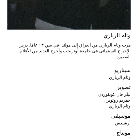
وئام الزباري
هرب وئام الزباري من العراق إلى هولندا في سن ١٣ عامًا. درس
الإخراج السينمائي في جامعة أوتريخت وأخرج العديد من الأفلام
القصيرة.
سيناريو
وئام الزباري
تصوير
نيلز فان كويفوردن
جفريم روثويزن
وئام الزباري
موسيقى
أرشيدس
مونتاج