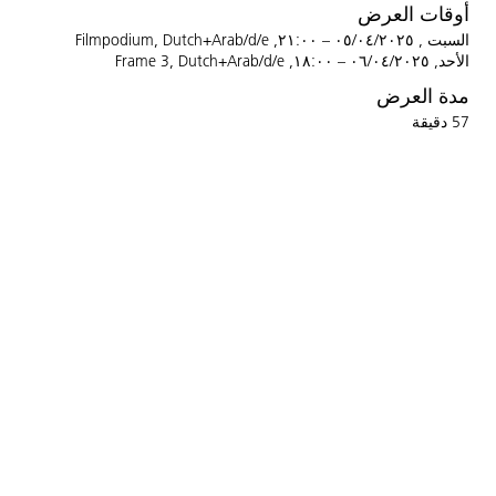
أوقات العرض
السبت , ٠٥/٠٤/٢٠٢٥ – ٢١:٠٠, Filmpodium, Dutch+Arab/d/e
الأحد, ٠٦/٠٤/٢٠٢٥ – ١٨:٠٠, Frame 3, Dutch+Arab/d/e
مدة العرض
57 دقيقة