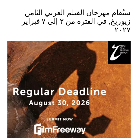
سيُقام مهرجان الفيلم العربي الثامن
زيوريخ, في الفترة من ٢ إلى ٧ فبراير
٢٠٢٧