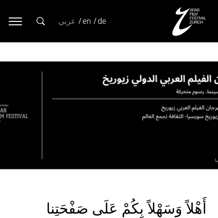
de
en
عربي
أَهْلاً وَسَهْلاً بِكُمْ عَلَى صَفْحَتِنا